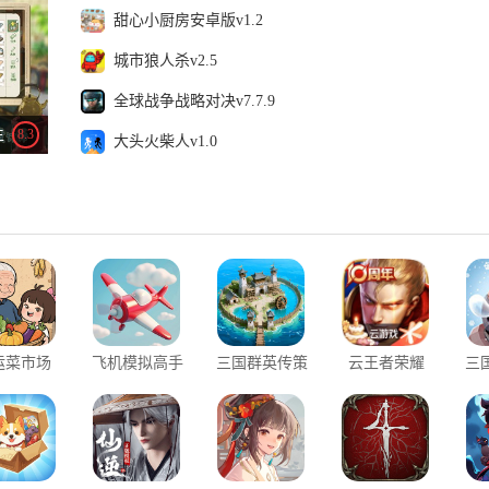
甜心小厨房安卓版v1.2
城市狼人杀v2.5
火影忍者云游戏：人气竞技动作手游，5分钟一局超燃决斗。
全球战争战略对决v7.7.9
生
8.3
大头火柴人v1.0
运菜市场
飞机模拟高手
三国群英传策
云王者荣耀
三
蛋仔派对：Q萌蛋仔，派对超轻松，欢乐世界休闲竞技手游。
定九州