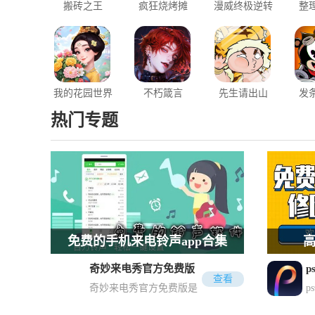
搬砖之王
疯狂烧烤摊
漫威终极逆转
整
我的花园世界
不朽箴言
先生请出山
发
热门专题
免费的手机来电铃声app合集
高
奇妙来电秀官方免费版
免费的手机来电铃声app合
高清
查看
奇妙来电秀官方免费版是
p
设置手机来电铃声是非常有趣的事
修图a
集
一款可以让你的手机来电
情，用户可以自定义各种来电铃
件之
显示更加酷炫的软件，软