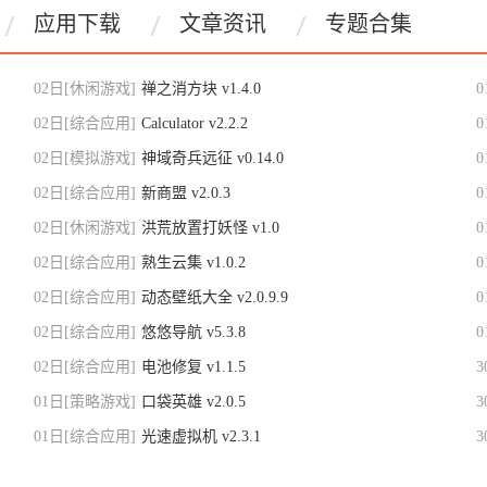
应用下载
文章资讯
专题合集
02日
[休闲游戏]
禅之消方块 v1.4.0
0
02日
[综合应用]
Calculator v2.2.2
0
02日
[模拟游戏]
神域奇兵远征 v0.14.0
0
02日
[综合应用]
新商盟 v2.0.3
0
02日
[休闲游戏]
洪荒放置打妖怪 v1.0
0
02日
[综合应用]
熟生云集 v1.0.2
0
02日
[综合应用]
动态壁纸大全 v2.0.9.9
0
02日
[综合应用]
悠悠导航 v5.3.8
0
02日
[综合应用]
电池修复 v1.1.5
3
01日
[策略游戏]
口袋英雄 v2.0.5
3
01日
[综合应用]
光速虚拟机 v2.3.1
3