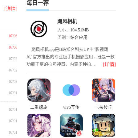
每日一荐
[详情]
，
领
飓风相机
大小：
104.51MB
07/06
类别：
综合应用
07/06
飓风相机app是B站知名科技UP主"影视飓
风"官方推出的专业级手机摄影应用，既是一款
07/02
[详情]
功能丰富的拍照神器，内置多种拍...
07/02
07/02
07/01
二重螺旋
vivo互传
卡拉彼丘
07/01
07/01
07/01