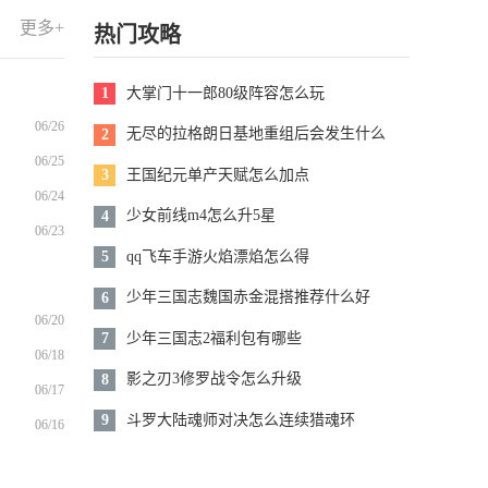
它用
样的使用体验。那么超高清壁纸软
书
壁纸，你可以随时在线查
曲。那
件有哪些呢?接下来就让小编来告
更多+
热门攻略
查看详情
免
看，根据不同的壁纸类型
呢?接
诉大家都有哪些实用的软件，有需
进行详细的划分，让你可
有需要
要的用户快来看看吧。
赚
以快速的找到自己喜欢的
大掌门十一郎80级阵容怎么玩
1
载
壁纸，非常的方便，而且
全
软件中的壁纸资源每天都
06/26
无尽的拉格朗日基地重组后会发生什么
2
都
会不断的进行更新，用户
06/25
，
可以在线查看最新的壁纸
王国纪元单产天赋怎么加点
3
资源，壁纸资源
06/24
少女前线m4怎么升5星
4
06/23
qq飞车手游火焰漂焰怎么得
5
少年三国志魏国赤金混搭推荐什么好
6
06/20
少年三国志2福利包有哪些
7
06/18
影之刃3修罗战令怎么升级
8
06/17
斗罗大陆魂师对决怎么连续猎魂环
9
06/16