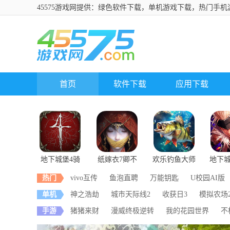
45575游戏网提供：绿色软件下载，单机游戏下载，热门手机
首页
软件下载
应用下载
地下城堡4骑
纸嫁衣7卿不
欢乐钓鱼大师
地下
士与破碎编年
负
热门
vivo互传
鱼泡直聘
万能钥匙
U校园AI版
史
单机
神之浩劫
城市天际线2
收获日3
模拟农场2
手游
猪猪来财
漫威终极逆转
我的花园世界
不