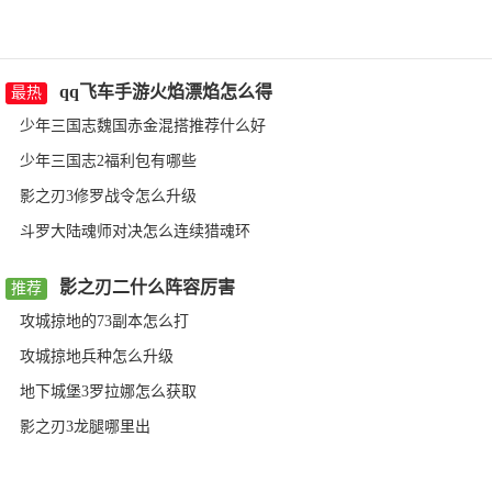
轻松出图，让你的照片与众不
曲的app就非常必要了，有了
凡人修仙传人界篇：道法万千皆可成仙，MMO手游大ip巨作。
用的工具和滤镜，让您可
身份限制，只要每天听
么高清修图软件app都有哪
户就能随时随地听想听的歌
查看详情
查看详情
以随时随地进行图片编辑
就可以领取，番茄畅听
?接下来就让小编来盘点一
么全免费的音乐app都有哪些
和美化。该软件具有丰富
费下载即刻体验听书功
喜欢的用户快来下载试试吧。
下来就让小编来盘点一下，
的编辑功能和简单的操作
能，参与听书活动开始
qq飞车手游火焰漂焰怎么得
的用户快来看看吧。
最热
方式，可以帮助用户轻松
收益，番茄畅听免费下
制作出高质量的图片作
海量小说音频资源，超
少年三国志魏国赤金混搭推荐什么好
品。无论您是想要快速制
的小说音频资源分类，
少年三国志2福利包有哪些
作出具有专业水准的图片
是正版的而且免费提供
作品，还是想要
玄幻修仙、恋爱爽
影之刃3修罗战令怎么升级
斗罗大陆魂师对决怎么连续猎魂环
影之刃二什么阵容厉害
推荐
攻城掠地的73副本怎么打
攻城掠地兵种怎么升级
地下城堡3罗拉娜怎么获取
影之刃3龙腿哪里出