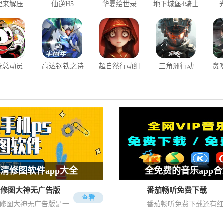
理来解压
仙逆H5
华夏绘世录
地下城堡4骑士
与破碎编年史
条总动员
高达钢铁之诗
超自然行动组
三角洲行动
贪
魂之追梦：一款商城不卖数值道具的开放世界RPG游戏。
清修图软件app大全
全免费的音乐app
ps修图大神无广告版
番茄畅听免费下载
修图软件app大全
全免费的音乐app合集
查看
s修图大神无广告版是一
番茄畅听免费下载还有
pp是现在很多用户必备的软
听歌是现在很多用户每天都
款免费使用的图片处理软
包可以领，不过仅限新
一，一键即可快速修图，帮助
事情，一款拥有海量免费高
件，为用户提供了大量实
人，不过听书赚收益没