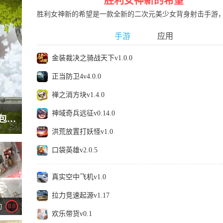
胜利女神新的希望
胜利女神新的希望是一款全新的二次元美少女背身射击手游
同时也是《NIKKE：胜利女神》的国服版本，由腾讯代理发
行。在这款以末世为背景的游戏中，玩家将化身指挥官，带
手游
应用
人形兵器胜利女神(妮姬)们，为夺回被外星...
金装裁决之骑战天下v1.0.0
正当防卫4v4.0.0
禅之消方块v1.4.0
神域奇兵远征v0.14.0
画中世界中文安卓版：第九艺术解谜游戏，被包装成游戏的手绘艺术品。
洪荒放置打妖怪v1.0
口袋英雄v2.0.5
真实空中飞机v1.0
拉力竞速起源v1.17
动
8.0
欢乐带货v0.1