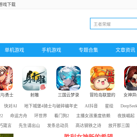
游戏下载
单机游戏
手机游戏
专题合集
文章资讯
城与勇士
射雕
三国云梦录
冒险岛联盟的
女神异
起源
意志
幕
快对AI
地下城堡4骑士与破碎编年史
AI抖音
星绘
DeepSee
2
命运方舟
环世界
看门狗2
主播女孩重度依赖
夜族崛起
朽箴言
先生请出山
发条总动员
高达钢铁之诗
放开那三国