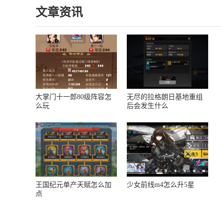
声，带给其他人别样的听感体验。
用户
件可以自己设置，可以选
文章资讯
那么免费的手机来电铃声app有哪
同。那
查看详情
择自己喜欢的壁纸，还可
些?接下来就让小编来盘点一下，
些呢
以根据自己的喜好来设
喜欢的用户快来下载试试吧。
下，
置，有的是可爱的、炫酷
的、搞怪的等等，可以根
据自己的喜好来设置，每
天都会有各种各样的视频
更新，还有一些热门的壁
纸可以下载。
大掌门十一郎80级阵容怎
无尽的拉格朗日基地重组
么玩
后会发生什么
王国纪元单产天赋怎么加
少女前线m4怎么升5星
点