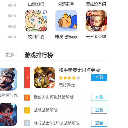
山海幻境
命运群星
英雄没有闪
06/30
06/30
06/30
杖剑传说
咔皮记账app
云王者荣耀
06/30
更多+
游戏排行榜
和平精英无限点券版
查看
1
竞技游戏
国冰河时代
武侠人生模拟器破解版
查看
2
战就战破解版
查看
3
斗龙战士3龙印之战破解版
查看
4