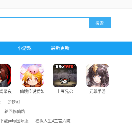
小游戏
最新更新
闻录夜
仙境传说爱如
土豆兄弟
元尊手游
魅影
初见
k
即梦AI
轮回修仙路
下载pubg国际服
模拟人生4三宫六院