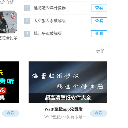
光之守望
逃跑吧少年开挂器
查看
5
太空狼人杀破解版
查看
6
城邦争霸破解版
查看
7
吃蛇全民争
变形金刚救援机器人破解版
查看
8
霸
更多+
合集
超高清壁纸软件大全
WalP壁纸app免费版
超高清壁纸软件大全
查看
查看
红
WalP壁纸app免费版是一
会做的
壁纸可以让用户的手机焕然一新，
款很受欢迎的壁纸美化软
音质歌
特别是超高清壁纸，能带给用户别
有
件，这里有着超多优质的