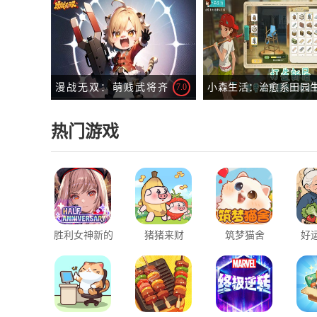
无缝开放宇宙手游。
恋爱手游。
漫战无双：萌贱武将齐
7.0
小森生活：治愈系田园
聚，贯彻幽默三国。
活模拟手游。
热门游戏
胜利女神新的
猪猪来财
筑梦猫舍
好
希望