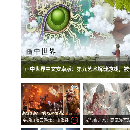
妄想山海云游戏：山海经
7.8
光与夜之恋：高沉浸互